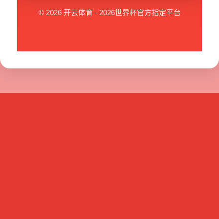
© 2026 开云体育 - 2026世界杯官方指定平台