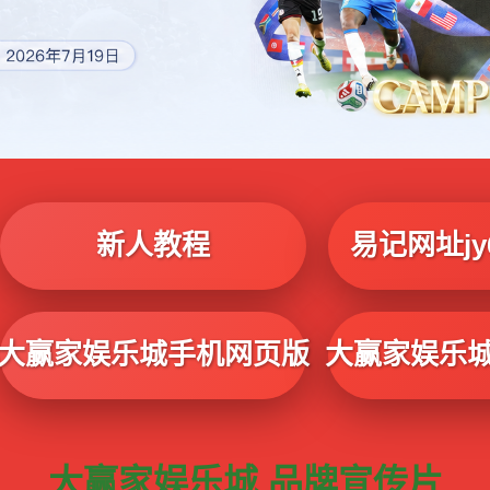
新人教程
易记网址jy6
大赢家娱乐城手机网页版
大赢家娱乐
大赢家娱乐城 品牌宣传片