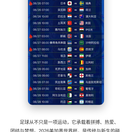
足球从不只是一项运动，它承载着拼搏、热爱、
团结与梦想。2026美加墨世界杯，是传统与新生的碰