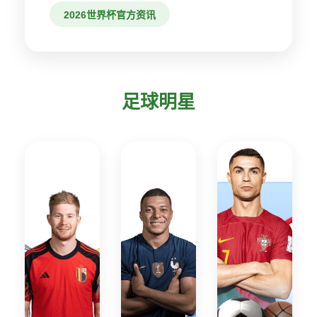
2026世界杯官方资讯
足球明星