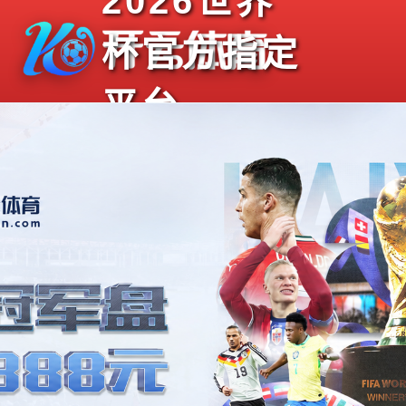
2026世界
杯官方指定
平台