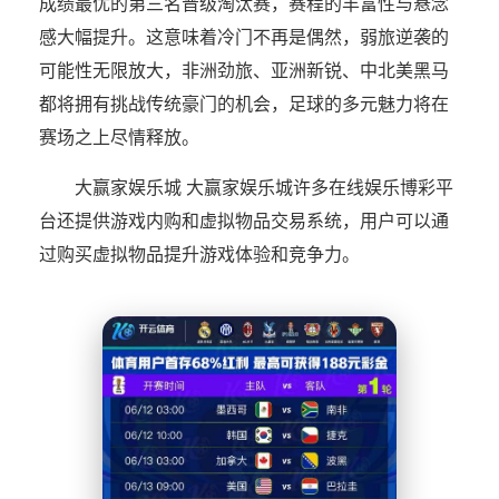
成绩最优的第三名晋级淘汰赛，赛程的丰富性与悬念
感大幅提升。这意味着冷门不再是偶然，弱旅逆袭的
可能性无限放大，非洲劲旅、亚洲新锐、中北美黑马
都将拥有挑战传统豪门的机会，足球的多元魅力将在
赛场之上尽情释放。
大赢家娱乐城 大赢家娱乐城许多在线娱乐博彩平
台还提供游戏内购和虚拟物品交易系统，用户可以通
过购买虚拟物品提升游戏体验和竞争力。